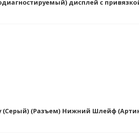
амодиагностируемый) дисплей с привязкой
ey (Серый) (Разъем) Нижний Шлейф (Артик