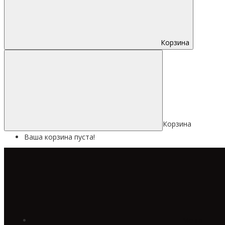
Корзина
Корзина
Ваша корзина пуста!
Меню