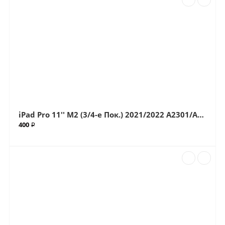
iPad Pro 11'' M2 (3/4-е Пок.) 2021/2022 A2301/A2377/A2435/A2459/A2460/A2759/A2761/A2762 (G+OCA Pro) стекло с OCA плёнкой (Артик.ГС-63)
400 ₽