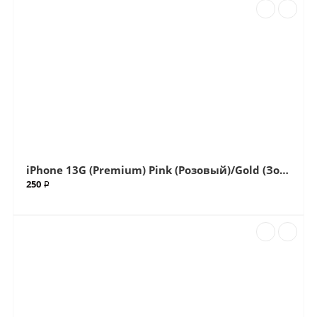
iPhone 13G (Premium) Pink (Розовый)/Gold (Золотой) Big (Большой вырез) Крышка (Артик.ГС-504)
250 ₽