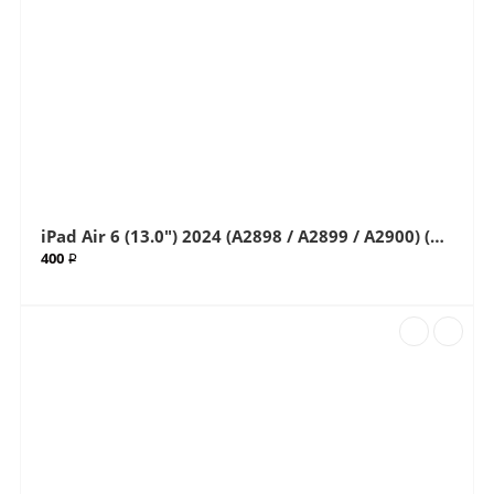
iPad Air 6 (13.0") 2024 (A2898 / A2899 / A2900) (G+OCA Pro) стекло с OCA плёнкой (Артик.ГС-647)
400 ₽