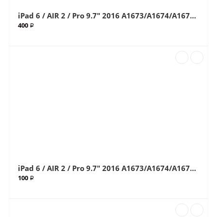
iPad 6 / AIR 2 / Pro 9.7" 2016 A1673/A1674/A1675/A1566/A1567 White (Белый) (G+OCA Pro) стекло с OCA плёнкой (Артик.ГС-68)
400 ₽
iPad 6 / AIR 2 / Pro 9.7" 2016 A1673/A1674/A1675/A1566/A1567 White (Белый) Стекло (Артик.68)
100 ₽