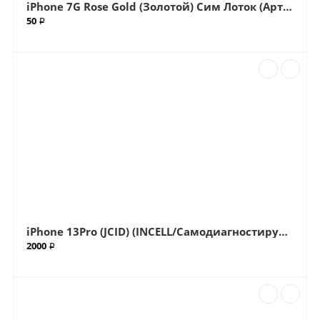
iPhone 7G Rose Gold (Золотой) Сим Лоток (Артик.ГС-763)
50 ₽
iPhone 13Pro (JCID) (INCELL/Самодиагностируемый) дисплей с привязкой (Артик.ГС-220)
2000 ₽