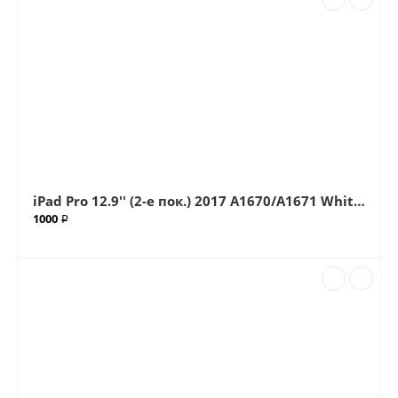
iPad Pro 12.9'' (2-е пок.) 2017 A1670/A1671 White (Белый) Тачскрин (Артик.ГС-62)
1000 ₽