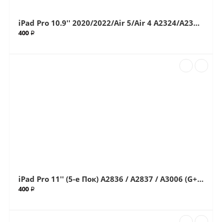
iPad Pro 10.9'' 2020/2022/Air 5/Air 4 A2324/A2325A2588/A2589/A2591 (G+OCA Pro) стекло с OCA плёнкой (Артик.ГС-61)
400 ₽
iPad Pro 11'' (5-е Пок) A2836 / A2837 / A3006 (G+OCA Pro) стекло с OCA плёнкой (Артик.ГС-64)
400 ₽