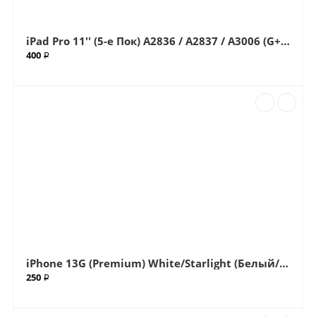
iPad Pro 11'' (5-е Пок) A2836 / A2837 / A3006 (G+OCA Pro) стекло с OCA плёнкой (Артик.ГС-64)
400 ₽
iPhone 13G (Premium) White/Starlight (Белый/Сияющая звезда) Big (Большой вырез) Крышка (Артикул.ГС-504)
250 ₽