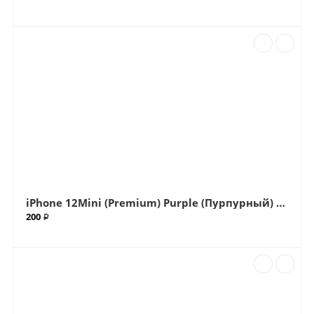
iPhone 12Mini (Premium) Purple (Пурпурный) Big (Большой вырез) крышка (Артикул.ГС-502)
200 ₽