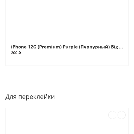
iPhone 12G (Premium) Purple (Пурпурный) Big (Большой вырез) Крышка (Артикул.ГС-500)
200 ₽
Для переклейки