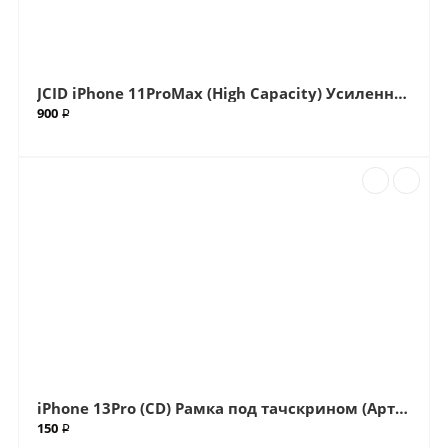
JCID iPhone 11ProMax (High Capacity) Усиленный Аккумулятор (Акб) (Артик.ГС-5174)
900 ₽
iPhone 13Pro (CD) Рамка под тачскрином (Артик.ГС-49)
150 ₽