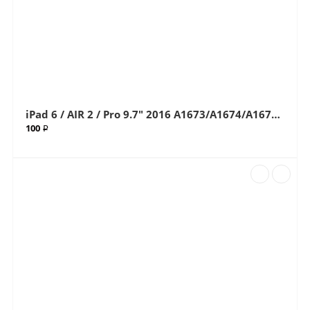
iPad 6 / AIR 2 / Pro 9.7" 2016 A1673/A1674/A1675/A1566/A1567 Black (Черный) Стекло (Артик.68)
100 ₽