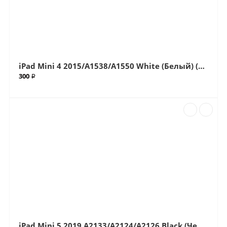
iPad Mini 4 2015/A1538/A1550 White (Белый) (G+OCA Pro) стекло с OCA плёнкой (Артик.ГС-66)
300 ₽
iPad Mini 5 2019 A2133/A2124/A2126 Black (Черный) Стекло (Артик.611)