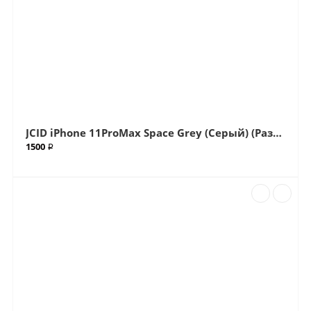
JCID iPhone 11ProMax Space Grey (Серый) (Разъем) Нижний Шлейф (Артик.ГС-738)
1500 ₽