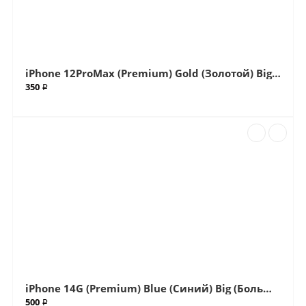
iPhone 12ProMax (Premium) Gold (Золотой) Big (Большой вырез) Крышка (Артикул.ГС-500-1)
350 ₽
iPhone 14G (Premium) Blue (Синий) Big (Большой вырез) Крышка в сборе с окошками камеры (Артикул.ГС-507)
500 ₽