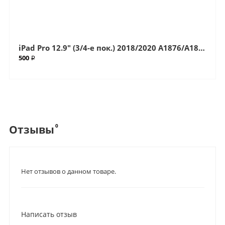
iPad Pro 12.9" (3/4-е пок.) 2018/2020 A1876/A1895/A1983/A2014/A2069/A2229/A2232/A2233 (G+OCA Pro) стекло с OCA плёнкой (Артик.ГС-7277)
500 ₽
0
Отзывы
Нет отзывов о данном товаре.
Написать отзыв