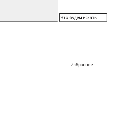
Избранное