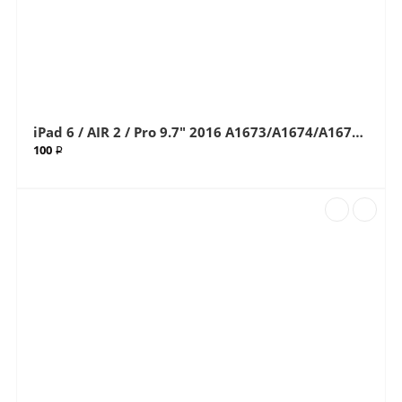
iPad 6 / AIR 2 / Pro 9.7" 2016 A1673/A1674/A1675/A1566/A1567 Black (Черный) Стекло (Артик.68)
100 ₽