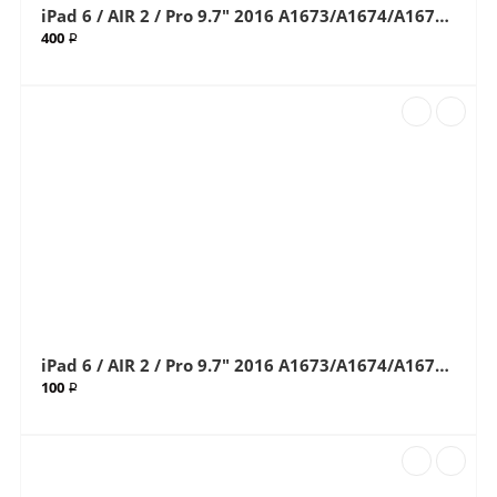
iPad 6 / AIR 2 / Pro 9.7" 2016 A1673/A1674/A1675/A1566/A1567 White (Белый) (G+OCA Pro) стекло с OCA плёнкой (Артик.ГС-68)
400 ₽
iPad 6 / AIR 2 / Pro 9.7" 2016 A1673/A1674/A1675/A1566/A1567 White (Белый) Стекло (Артик.68)
100 ₽