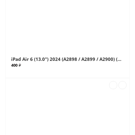
iPad Air 6 (13.0") 2024 (A2898 / A2899 / A2900) (G+OCA Pro) стекло с OCA плёнкой (Артик.ГС-647)
400 ₽