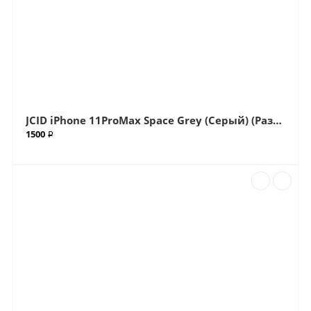
JCID iPhone 11ProMax Space Grey (Серый) (Разъем) Нижний Шлейф (Артик.ГС-738)
1500 ₽