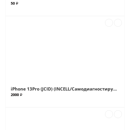
50 ₽
iPhone 13Pro (JCID) (INCELL/Самодиагностируемый) дисплей с привязкой (Артик.ГС-220)
2000 ₽