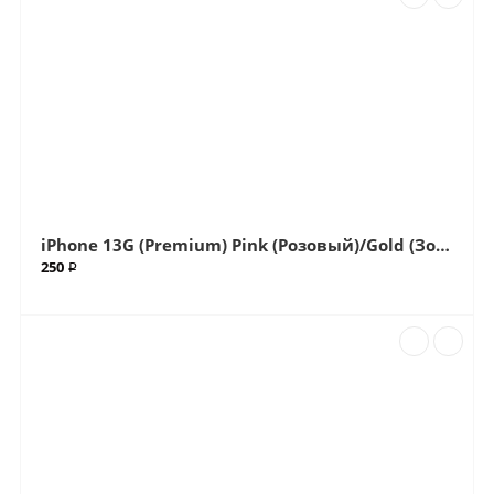
iPhone 13G (Premium) Pink (Розовый)/Gold (Золотой) Big (Большой вырез) Крышка (Артик.ГС-504)
250 ₽