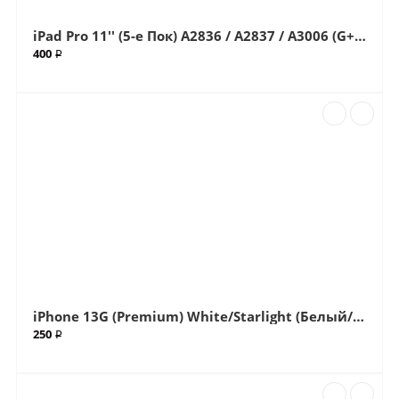
iPad Pro 11'' (5-е Пок) A2836 / A2837 / A3006 (G+OCA Pro) стекло с OCA плёнкой (Артик.ГС-64)
400 ₽
iPhone 13G (Premium) White/Starlight (Белый/Сияющая звезда) Big (Большой вырез) Крышка (Артикул.ГС-504)
250 ₽