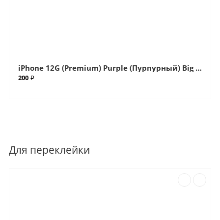
iPhone 12G (Premium) Purple (Пурпурный) Big (Большой вырез) Крышка (Артикул.ГС-500)
200 ₽
Для переклейки