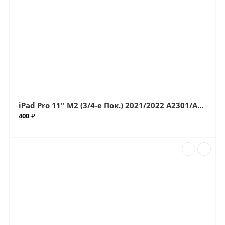
iPad Pro 11'' M2 (3/4-е Пок.) 2021/2022 A2301/A2377/A2435/A2459/A2460/A2759/A2761/A2762 (G+OCA Pro) стекло с OCA плёнкой (Артик.ГС-63)
400 ₽