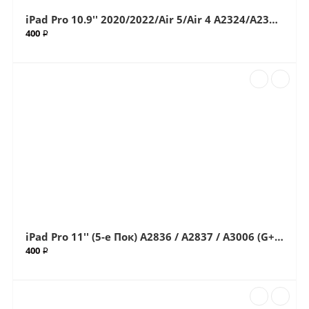
iPad Pro 10.9'' 2020/2022/Air 5/Air 4 A2324/A2325A2588/A2589/A2591 (G+OCA Pro) стекло с OCA плёнкой (Артик.ГС-61)
400 ₽
iPad Pro 11'' (5-е Пок) A2836 / A2837 / A3006 (G+OCA Pro) стекло с OCA плёнкой (Артик.ГС-64)
400 ₽