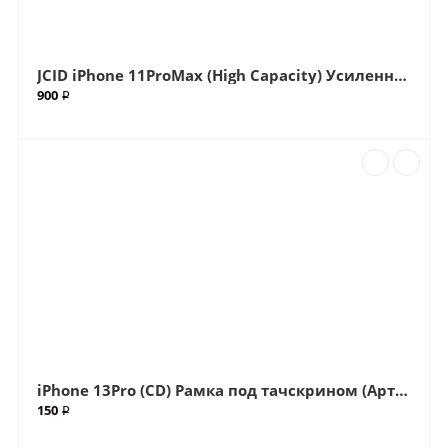
JCID iPhone 11ProMax (High Capacity) Усиленный Аккумулятор (Акб) (Артик.ГС-5174)
900 ₽
iPhone 13Pro (CD) Рамка под тачскрином (Артик.ГС-49)
150 ₽