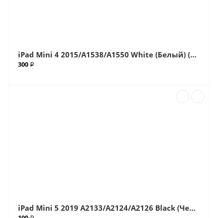
iPad Mini 4 2015/A1538/A1550 White (Белый) (G+OCA Pro) стекло с OCA плёнкой (Артик.ГС-66)
300 ₽
iPad Mini 5 2019 A2133/A2124/A2126 Black (Черный) Стекло (Артик.611)
100 ₽