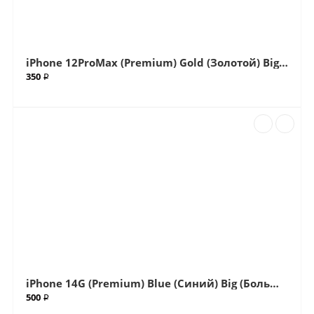
iPhone 12ProMax (Premium) Gold (Золотой) Big (Большой вырез) Крышка (Артикул.ГС-500-1)
350 ₽
iPhone 14G (Premium) Blue (Синий) Big (Большой вырез) Крышка в сборе с окошками камеры (Артикул.ГС-507)
500 ₽