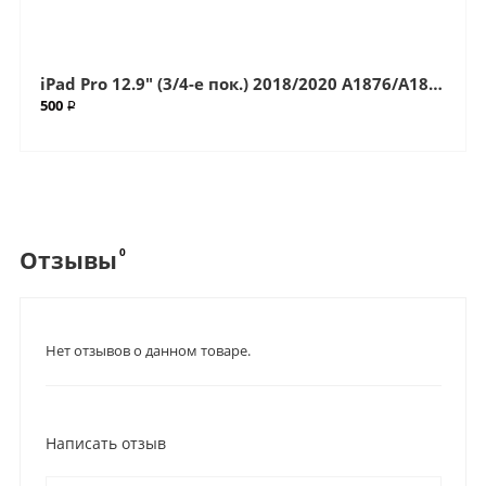
iPad Pro 12.9" (3/4-е пок.) 2018/2020 A1876/A1895/A1983/A2014/A2069/A2229/A2232/A2233 (G+OCA Pro) стекло с OCA плёнкой (Артик.ГС-7277)
500 ₽
0
Отзывы
Нет отзывов о данном товаре.
Написать отзыв