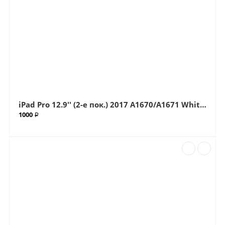
iPad Pro 12.9'' (2-е пок.) 2017 A1670/A1671 White (Белый) Тачскрин (Артик.ГС-62)
1000 ₽