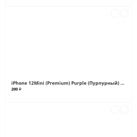
iPhone 12Mini (Premium) Purple (Пурпурный) Big (Большой вырез) крышка (Артикул.ГС-502)
200 ₽