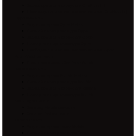
Задняя крышка и корпус для OnePlus (1+)
Шлейф,муляж и остальные запчасти для OnePlus (1+)
Oppo запчасти
Аккумулятор для Oppo Mobile
Дисплей с тачскрином для Oppo
Задняя крышка и корпус для Oppo
Расходники переклейки для Oppo
Шлейф,муляж и остальные запчасти для Oppo
Polar Watch запчасти
Стекло для переклейки Polar Watch
RealMe запчасти
Аккумулятор для RealMe Mobile
Дисплей с тачскрином для RealMe
Задняя крышка и корпус для RealMe
Расходники переклейки для RealMe
Samsung запчасти
Samsung Mobile запчасти
Samsung Pad запчасти
Tecno запчасти
Аккумулятор для Tecno Mobile
Дисплей с тачскрином для Tecno