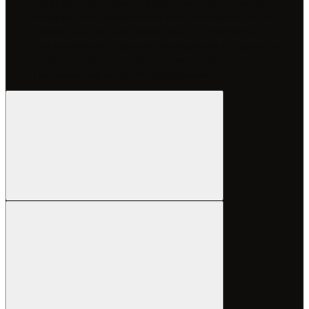
оборудование
Коврики и формы
Комплектующие для
оборудования
Лабораторный блок питания
Микроскопы и
прожекторы
Паяльное оборудование
Пилокиллеры
Программаторы
Сварочное оборудование
Сепараторы и
нагревателей
Смарт оборудование
Триммер и гравери
Ультразвуковая ванна
УФ оборудование