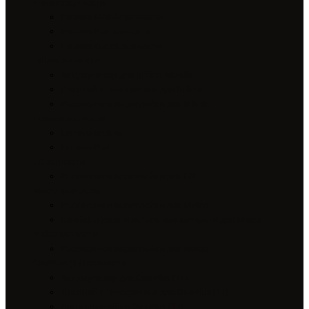
Huawei запчасти
Huawei Mobile запчасти
Huawei Pad запчасти
Huawei Watch запчасти
Infinix запчасти
Аккумулятор для Infinix Mobile
Дисплей с тачскрином для Infinix
Расходники переклейки для Infinix
Lenovo запчасти
Lenovo Mobile
Lenovo Pad
LG запчасти
Расходники переклейки для LG
Meizu запчасти
Расходники переклейки для Meizu
Шлейф,муляж и остальные запчасти для Meizu
Nokia запчасти
Расходники переклейки для Nokia
OnePlus (1+) запчасти
Аккумулятор для OnePlus (1+)
Дисплей с тачскрином для OnePlus (1+)
Для переклейки OnePlus (1+)