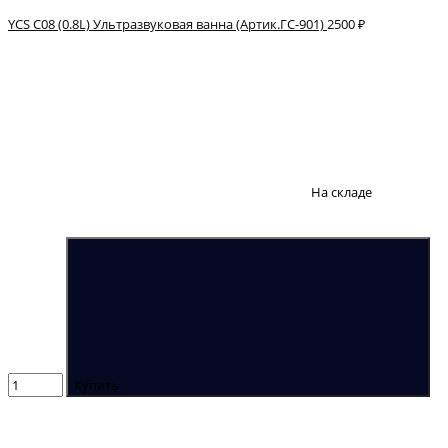
YCS C08 (0.8L) Ультразвуковая ванна (Артик.ГС-901)
2500 ₽
На складе
Купить