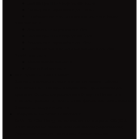
Задняя крышка и корпус для Tecno
Расходники переклейки для Tecno
Шлейф,муляж и остальные запчасти для Tecno
Vivo запчасти
Дисплей с тачскрином для Vivo
Задняя крышка и корпус для Vivo
Расходники переклейки для Vivo
Шлейф,муляж и остальные запчасти для Vivo
XiaoMi запчасти
XiaoMi Mobile запчасти
Xiaomi Pad запчасти
Инструменты (Genius Tools)
Зажимы и присоски
Лески и оплетки, лезвие
Наборы
инструментов
Опенеры и медиаторы
Органайзеры для
хранения
Остальные расходники
Отвертки
Пинцеты и
шпатели
Трафареты,Сокеты и Платформы для пайки
Флаконы
Химикаты,насадки и скотчи
Оборудование (Smart Equipments)
DIANL (DL/DianLiang) Тестер мобильного экрана
JCID (JC) &
AiXun
Вакумные ламинаторы
Дебаблеры (Барокамеры)
Держатели
Жала для паяльника
Измерительное