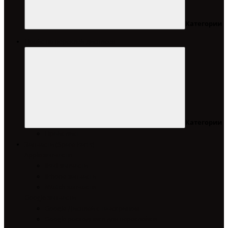
Категории
Прайс на переклей дисплеев
Категории
Прайс лист
Запчасти (Spare Parts)
Apple запчасти
iPad запчасти
iPhone запчасти
iWatch запчасти
Google запчасти
Google Дисплей с тачскрином
Google расходники для переклейки