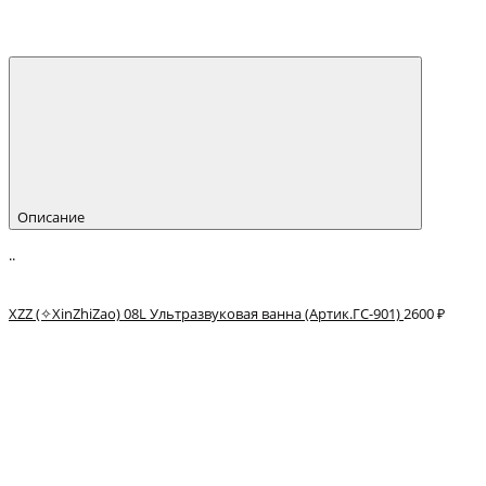
Описание
..
XZZ (✧XinZhiZao) 08L Ультразвуковая ванна (Артик.ГС-901)
2600 ₽