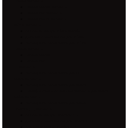
Huawei запчасти
Huawei Mobile запчасти
Huawei Pad запчасти
Huawei Watch запчасти
Infinix запчасти
Аккумулятор для Infinix Mobile
Дисплей с тачскрином для Infinix
Расходники переклейки для Infinix
Lenovo запчасти
Lenovo Mobile
Lenovo Pad
LG запчасти
Расходники переклейки для LG
Meizu запчасти
Расходники переклейки для Meizu
Шлейф,муляж и остальные запчасти для Meizu
Nokia запчасти
Расходники переклейки для Nokia
OnePlus (1+) запчасти
Аккумулятор для OnePlus (1+)
Дисплей с тачскрином для OnePlus (1+)
Для переклейки OnePlus (1+)