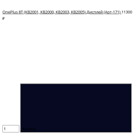
OnePlus 8T (KB2001, KB2000, KB2003, KB2005) Дисплей (Арт-171)
11300
₽
Купить