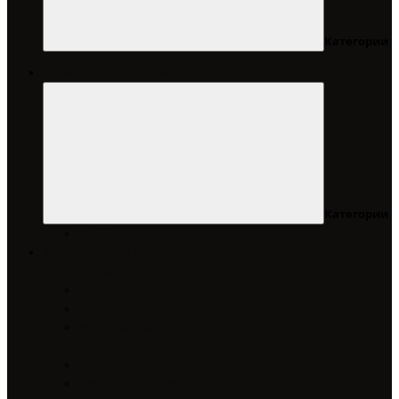
Категории
Прайс на переклей дисплеев
Категории
Прайс лист
Запчасти (Spare Parts)
Apple запчасти
iPad запчасти
iPhone запчасти
iWatch запчасти
Google запчасти
Google Дисплей с тачскрином
Google расходники для переклейки