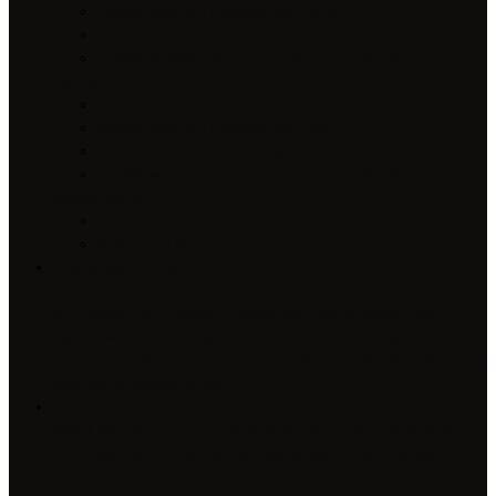
Задняя крышка и корпус для Tecno
Расходники переклейки для Tecno
Шлейф,муляж и остальные запчасти для Tecno
Vivo запчасти
Дисплей с тачскрином для Vivo
Задняя крышка и корпус для Vivo
Расходники переклейки для Vivo
Шлейф,муляж и остальные запчасти для Vivo
XiaoMi запчасти
XiaoMi Mobile запчасти
Xiaomi Pad запчасти
Инструменты (Genius Tools)
Зажимы и присоски
Лески и оплетки, лезвие
Наборы
инструментов
Опенеры и медиаторы
Органайзеры для
хранения
Остальные расходники
Отвертки
Пинцеты и
шпатели
Трафареты,Сокеты и Платформы для пайки
Флаконы
Химикаты,насадки и скотчи
Оборудование (Smart Equipments)
DIANL (DL/DianLiang) Тестер мобильного экрана
JCID (JC) &
AiXun
Вакумные ламинаторы
Дебаблеры (Барокамеры)
Держатели
Жала для паяльника
Измерительное