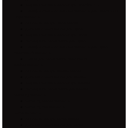
Задняя крышка и корпус для OnePlus (1+)
Шлейф,муляж и остальные запчасти для OnePlus (1+)
Oppo запчасти
Аккумулятор для Oppo Mobile
Дисплей с тачскрином для Oppo
Задняя крышка и корпус для Oppo
Расходники переклейки для Oppo
Шлейф,муляж и остальные запчасти для Oppo
Polar Watch запчасти
Стекло для переклейки Polar Watch
RealMe запчасти
Аккумулятор для RealMe Mobile
Дисплей с тачскрином для RealMe
Задняя крышка и корпус для RealMe
Расходники переклейки для RealMe
Samsung запчасти
Samsung Mobile запчасти
Samsung Pad запчасти
Tecno запчасти
Аккумулятор для Tecno Mobile
Дисплей с тачскрином для Tecno