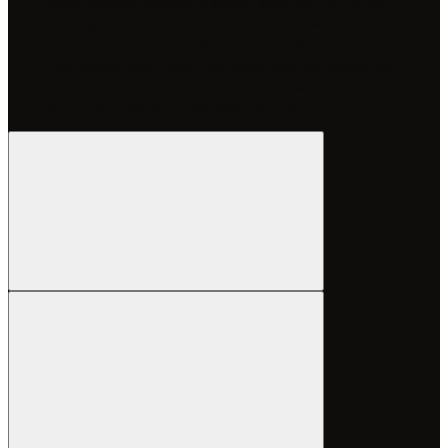
оборудование
Коврики и формы
Комплектующие для
оборудования
Лабораторный блок питания
Микроскопы и
прожекторы
Паяльное оборудование
Пилокиллеры
Программаторы
Сварочное оборудование
Сепараторы и
нагревателей
Смарт оборудование
Триммер и гравери
Ультразвуковая ванна
УФ оборудование