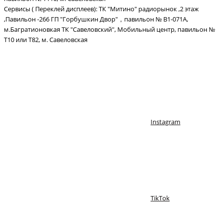
Сервисы ( Переклей дисплеев): ТК "Митино" радиорынок ,2 этаж
,Павильон -266 ГП "Горбушкин Двор"，павильон № В1-071А,
м.Багратионовкая ТК "Савеловский", Мобильный центр, павильон №
Т10 или Т82, м. Савеловская
Instagram
TikTok